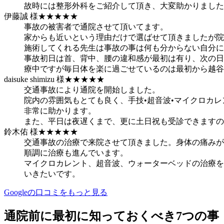
故時には整形外科をご紹介して頂き、大変助かりました
伊藤誠 様
★★★★★
事故の被害者で通院させて頂いてます。
家からも近いという理由だけで選ばせて頂きましたが院
施術してくれる先生は事故の事は何も分からない自分に
事故初日は首、背中、腰の違和感が最初は有り、次の日
療中ですが毎日体を楽に過ごせているのは最初から越谷
daisuke shimizu 様
★★★★★
交通事故により通院を開始しました。
院内の雰囲気もとても良く、手技•超音波•マイクロカ
非常に助かります。
また、平日は夜遅くまで、更に土日祝も受診できますの
鈴木佑 様
★★★★★
交通事故の治療で来院させて頂きました。身体の痛みが
順調に治療も進んでいます。
マイクロカレント、超音波、ウォーターベッドの治療を
いきたいです。
Googleの口コミをもっと見る
通院前に最初に知っておくべき7つの事