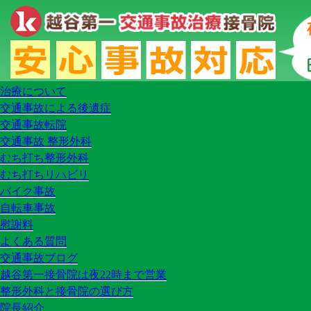
HOME
料金
アクセス
交通事故治療
交通事故に遭ってしまったら
治療について
交通事故による後遺症
交通事故転院
交通事故 整形外科
むち打ち整形外科
むち打ちリハビリ
バイク事故
自転車事故
慰謝料
よくある質問
交通事故ブログ
越谷第一接骨院は夜22時まで営業
整形外科と接骨院の選び方
院長紹介