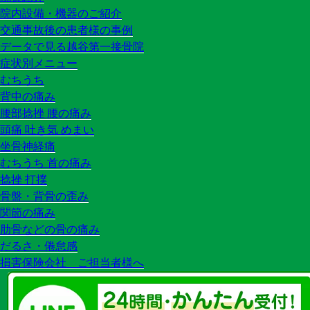
院内設備・機器のご紹介
交通事故後の患者様の事例
データで見る越谷第一接骨院
症状別メニュー
むちうち
背中の痛み
腰部捻挫 腰の痛み
頭痛 吐き気 めまい
坐骨神経痛
むちうち 首の痛み
捻挫 打撲
骨盤・背骨の歪み
関節の痛み
肋骨などの骨の痛み
だるさ・倦怠感
損害保険会社 ご担当者様へ