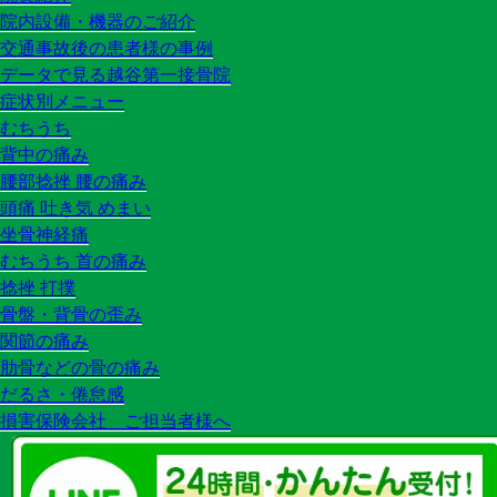
院内設備・機器のご紹介
交通事故後の患者様の事例
データで見る越谷第一接骨院
症状別メニュー
むちうち
背中の痛み
腰部捻挫 腰の痛み
頭痛 吐き気 めまい
坐骨神経痛
むちうち 首の痛み
捻挫 打撲
骨盤・背骨の歪み
関節の痛み
肋骨などの骨の痛み
だるさ・倦怠感
損害保険会社 ご担当者様へ