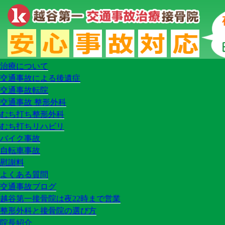
HOME
料金
アクセス
交通事故治療
交通事故に遭ってしまったら
治療について
交通事故による後遺症
交通事故転院
交通事故 整形外科
むち打ち整形外科
むち打ちリハビリ
バイク事故
自転車事故
慰謝料
よくある質問
交通事故ブログ
越谷第一接骨院は夜22時まで営業
整形外科と接骨院の選び方
院長紹介