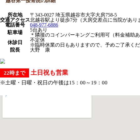
越谷第一接骨院の詳細
所在地
〒343-0027 埼玉県越谷市大字大房758-5
交通アクセス
北越谷駅より徒歩7分（大房交差点に当院があり
電話番号
048-977-6886
5台あり
駐車場
＊隣接のコインパーキングご利用可（料金補助あ
不定休
休診日
※臨時休業の日もありますので、予めご了承くだ
院長
大野 康
土日祝も営業
22時まで
※土曜・日曜・祝日の午後は15：00～19：00
大きな地図で見る