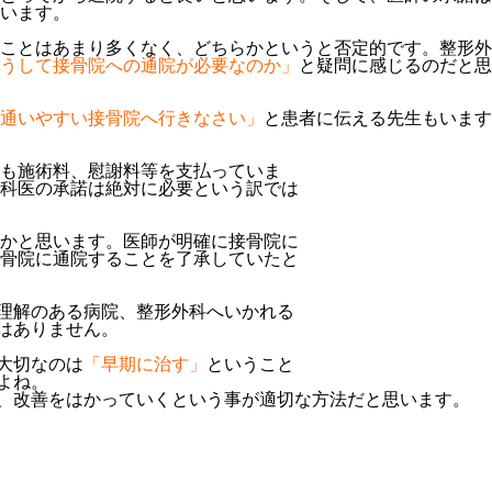
います。
ことはあまり多くなく、どちらかというと否定的です。整形外
うして接骨院への通院が必要なのか」
と疑問に感じるのだと思
通いやすい接骨院へ行きなさい」
と患者に伝える先生もいます
も施術料、慰謝料等を支払っていま
科医の承諾は絶対に必要という訳では
かと思います。医師が明確に接骨院に
骨院に通院することを了承していたと
理解のある病院、整形外科へいかれる
はありません。
大切なのは
「早期に治す」
ということ
よね。
、改善をはかっていくという事が適切な方法だと思います。