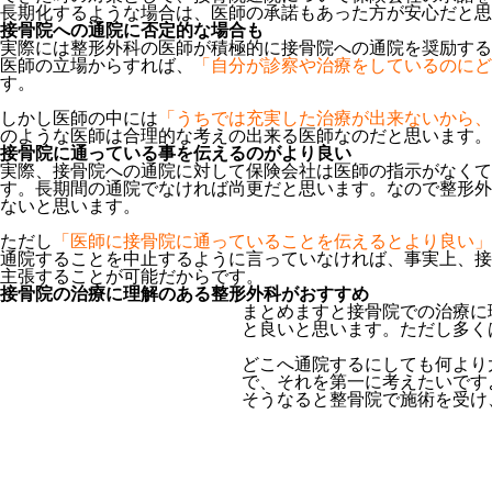
長期化するような場合は、医師の承諾もあった方が安心だと思
接骨院への通院に否定的な場合も
実際には整形外科の医師が積極的に接骨院への通院を奨励する
医師の立場からすれば、
「自分が診察や治療をしているのにど
す。
しかし医師の中には
「うちでは充実した治療が出来ないから、
のような医師は合理的な考えの出来る医師なのだと思います。
接骨院に通っている事を伝えるのがより良い
実際、接骨院への通院に対して保険会社は医師の指示がなくて
す。長期間の通院でなければ尚更だと思います。なので整形外
ないと思います。
ただし
「医師に接骨院に通っていることを伝えるとより良い」
通院することを中止するように言っていなければ、事実上、接
主張することが可能だからです。
接骨院の治療に理解のある整形外科がおすすめ
まとめますと接骨院での治療に
と良いと思います。ただし多く
どこへ通院するにしても何より
で、それを第一に考えたいです
そうなると整骨院で施術を受け