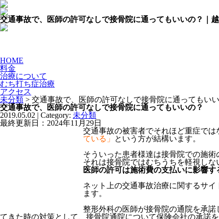
交通事故で、医師の許可なしで接骨院に通ってもいいの？｜越
HOME
料金
治療について
むち打ち症治療
アクセス
未分類
> 交通事故で、医師の許可なしで接骨院に通ってもい
交通事故で、医師の許可なしで接骨院に通ってもいいの？
2019.05.02 | Category:
未分類
最終更新日：
2024年11月29日
交通事故の被害者でそれほど重症では
ている」
という方が結構います。
そういった患者様達は接骨院での施術
それは接骨院ではむちうちを軽視しな
医師の許可は施術費の支払いに影響す
ネット上の交通事故治療に関するサイ
ます。
整形外科の医師が接骨院の通院を承諾
てきた時の対策として、接骨院通院について保険会社の承諾を